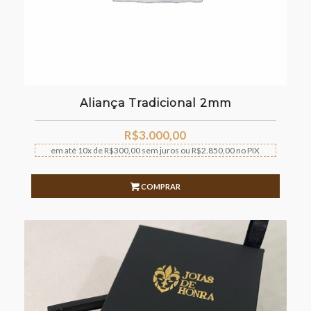
Aliança Tradicional 2mm
R$
3.000,00
em até
10x
de
R$
300,00
sem juros
ou
R$
2.850,00
no PIX
COMPRAR