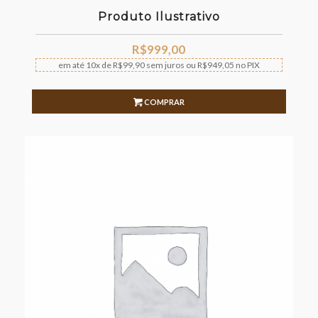
Produto Ilustrativo
R$
999,00
em até
10x
de
R$
99,90
sem juros
ou
R$
949,05
no PIX
COMPRAR