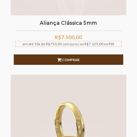
Aliança Clássica 5mm
R$
7.500,00
em até
10x
de
R$
750,00
sem juros
ou
R$
7.125,00
no PIX
COMPRAR