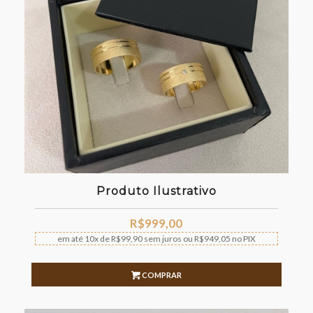
Produto Ilustrativo
R$
999,00
em até
10x
de
R$
99,90
sem juros
ou
R$
949,05
no PIX
COMPRAR