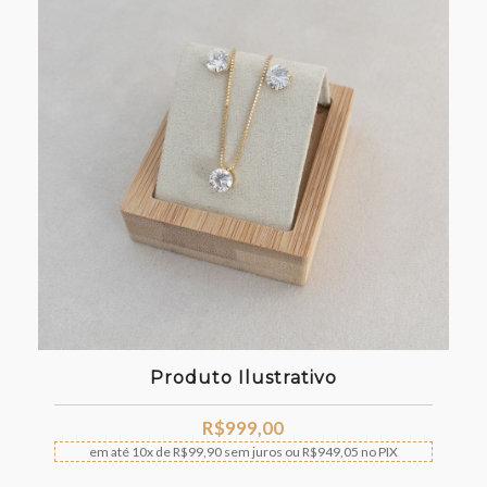
Produto Ilustrativo
R$
999,00
em até
10x
de
R$
99,90
sem juros
ou
R$
949,05
no PIX