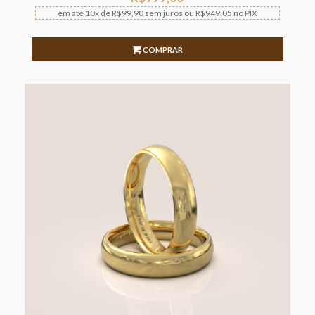
em até
10x
de
R$
99,90
sem juros
ou
R$
949,05
no PIX
COMPRAR