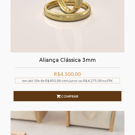
Aliança Clássica 3mm
R$
4.500,00
em até
10x
de
R$
450,00
sem juros
ou
R$
4.275,00
no PIX
COMPRAR