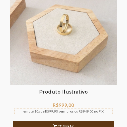
Produto Ilustrativo
R$
999,00
em até
10x
de
R$
99,90
sem juros
ou
R$
949,05
no PIX
COMPRAR